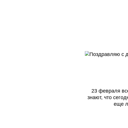
23 февраля вс
знают, что сегод
еще л