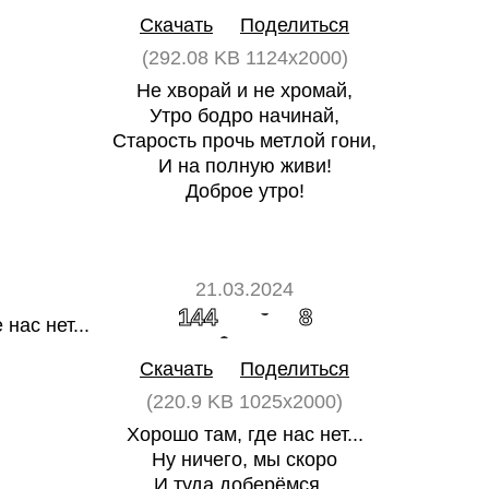
Скачать
Поделиться
(292.08 KB 1124x2000)
Не хворай и не хромай,
Утро бодро начинай,
Старость прочь метлой гони,
И на полную живи!
Доброе утро!
21.03.2024
144
8
Скачать
Поделиться
(220.9 KB 1025x2000)
Хорошо там, где нас нет...
Ну ничего, мы скоро
И туда доберёмся...