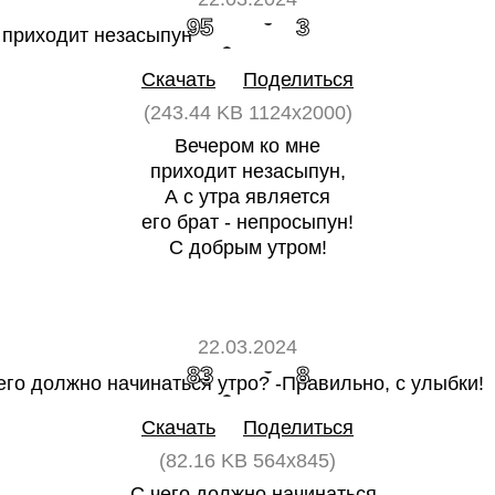
95
3
Скачать
Поделиться
(243.44 KB 1124x2000)
Вечером ко мне
приходит незасыпун,
А с утра является
его брат - непросыпун!
С добрым утром!
22.03.2024
83
8
Скачать
Поделиться
(82.16 KB 564x845)
- С чего должно начинаться